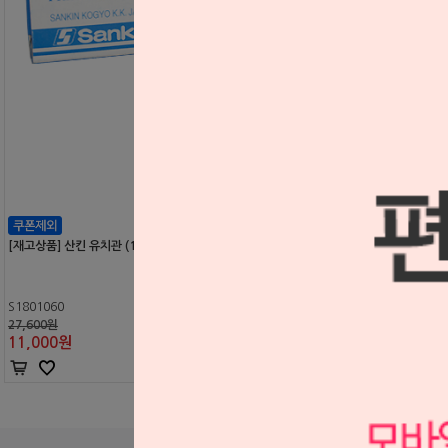
[재고상품] 산킨 유치관 (10EA)
S1801060
27,600원
11,000
원