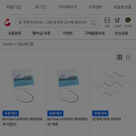
회원가입
로그인
마이페이지
고객센터
오늘본상품
QR
CART
CHAT
상품분류
멤버십/쿠폰
이벤트
구매물품조회
관심상품
Home
대승메디칼
M-Flex 나이타이 아치와이
M-Flex 나이타이 아치와이
리게쳐 타이 와이어
어 라운드
어 렉트