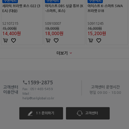
세라믹 브라켓 로스 022 (3
아치스트 DBS 싱글 튜브 (K
아치스트 K-스마트 SWA
EA) (대승)
-스마트, 로스)
브라켓 018
S2107215
S0910007
S0911245
15,000원
19,000원
16,000원
14,400
원
18,000
원
15,200
원
더보기
1599-2875
고객센터
고객센터 운영시간
Fax : 051-465-5459
이용안내
평일 09:00 - 18:00
Mail :
help@seilglobal.co.kr
1:1 문의하기
고객센터