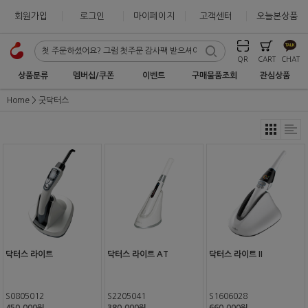
회원가입
로그인
마이페이지
고객센터
오늘본상품
QR
CART
CHAT
상품분류
멤버십/쿠폰
이벤트
구매물품조회
관심상품
Home
굿닥터스
닥터스 라이트
닥터스 라이트 AT
닥터스 라이트 II
S0805012
S2205041
S1606028
450,000원
380,000원
660,000원