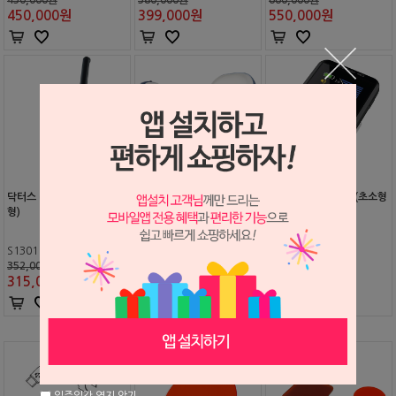
450,000
원
399,000
원
550,000
원
닥터스 라이트 클레버 (무선
닥터스 파인더 네오 (초소형
형)
전자 근관장 측정기)
닥터스 파인더 (미니 근관장
측정기, 스마트폰 연결 가
능)
S1301149
S2409199
352,000원
495,000원
S1508101
315,000
원
445,000
원
440,000원
396,000
원
일주일간 열지 않기