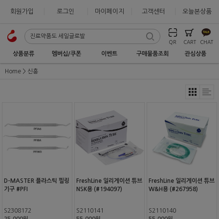
회원가입
로그인
마이페이지
고객센터
오늘본상품
QR
CART
CHAT
상품분류
멤버십/쿠폰
이벤트
구매물품조회
관심상품
Home
신흥
D-MASTER 플라스틱 필링
FreshLine 일리게이션 튜브
FreshLine 일리게이션 튜브
기구 #PFI
NSK용 (#194097)
W&H용 (#267958)
S2308172
S2110141
S2110140
25,000원
55,000원
55,000원