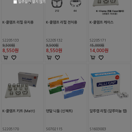
일주일간 열지 않기
K-클램프 리필 유치용
K-클램프 리필 전치용
K-클램프 케이스
S2205133
S2205132
S2205171
9,500원
9,500원
15,000원
8,550
원
8,550
원
14,000
원
K-클램프 키트 (Matt)
덴탈 니들 (신젝트)
알루캡 리필 (알루미늄 캡)
S2205170
S0702115
S1603083