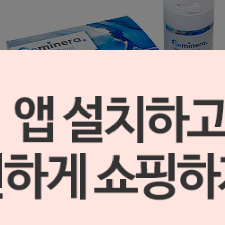
Reminera 유니버셜 본드 키트
S2506170