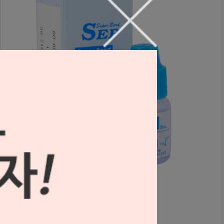
SEP (수용성 레진 분리재)
S0602061