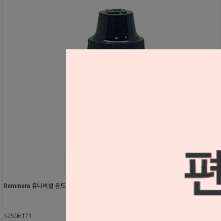
Reminera 유니버셜 본드
S2506171