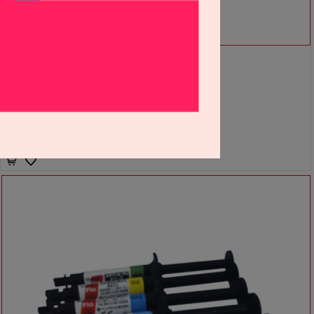
[포인트 전용 상품] 메타필 벌크 로우 필
P2111182
60,000원
54,000
원