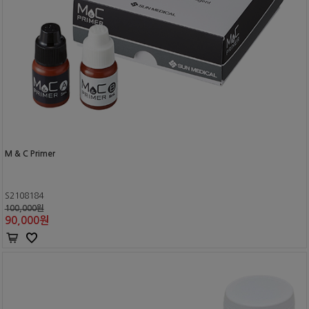
M & C Primer
S2108184
100,000원
90,000
원