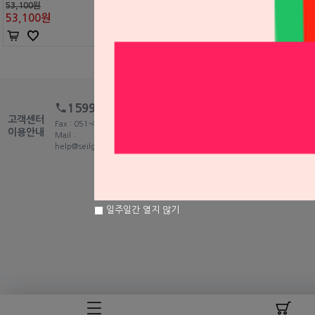
53,100원
53,100
원
1599-2875
고객센터
Fax : 051-465-5459
이용안내
Mail :
help@seilglobal.co.kr
1:1
일주일간 열지 않기