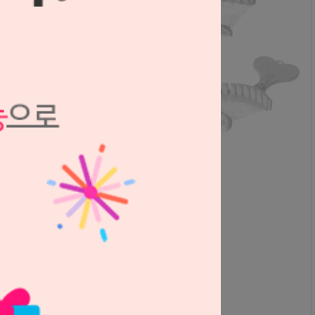
피쉬 본 트레이 (메탈 프레임, 뒤틀림 방지)
S1211042