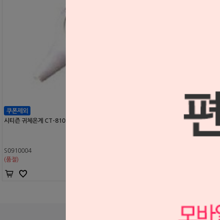
시티즌 귀체온계 CT-810 (한정특가)
S0910004
(품절)