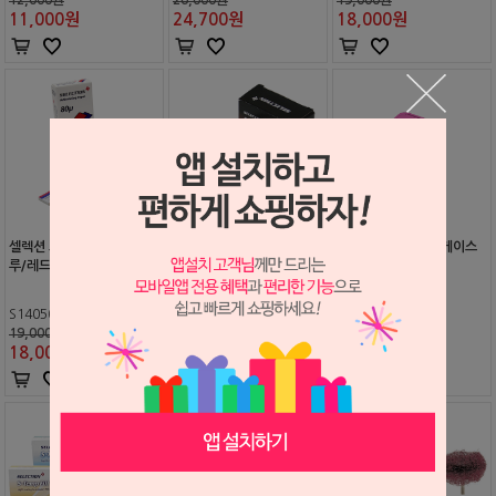
11,000
원
24,700
원
18,000
원
셀렉션 교합지 커브형 (블
셀렉션 교합지 호일 양면 롤
셀렉션 알지네이트 케이스
루/레드, 양면)(80μ)
형 (12μ)
S1405021
S1405024
S1703035
19,000원
38,000원
50,000원
18,000
원
38,000
원
44,000
원