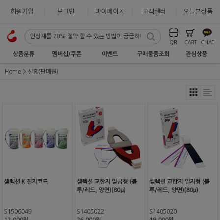
회원가입
로그인
마이페이지
고객센터
오늘본상품
QR
CART
CHAT
상품분류
멤버십/쿠폰
이벤트
구매물품조회
관심상품
Home
신흥(판매원)
셀렉션 K 진지코드
셀렉션 교합지 말굽형 (블
셀렉션 교합지 일자형 (블
루/레드, 양면)(80μ)
루/레드, 양면)(80μ)
S1506049
S1405022
S1405020
12,000원
26,000원
19,000원