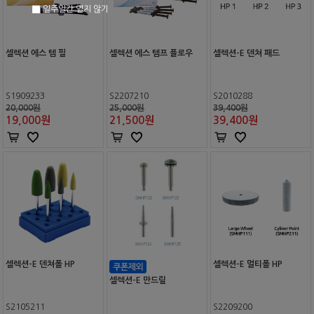
일주일간 열지 않기
셀렉션 에스 템 필
셀렉션 에스 템프 플로우
셀렉션-E 덴쳐 패드
S1909233
S2207210
S2010288
20,000원
25,000원
39,400원
19,000
원
21,500
원
39,400
원
셀렉션-E 덴쳐폴 HP
셀렉션-E 멀티폴 HP
셀렉션-E 만드릴
S2105211
S2209200