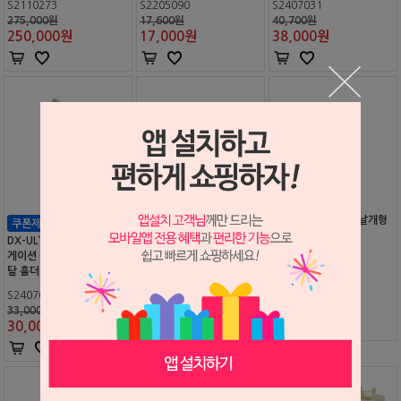
S2110273
S2205090
S2407031
275,000원
17,600원
40,700원
250,000
원
17,000
원
38,000
원
DXPA 디지털 센서 날개형
센서 커버
DX-ULTRA 무선 엔도 일리
DX-ULTRA 전용 충전기
게이션 플라스틱 팁 전용 메
탈 홀더
S2106292
35,000원
S2407030
S2406140
33,000
원
33,000원
55,000원
30,000
원
52,000
원