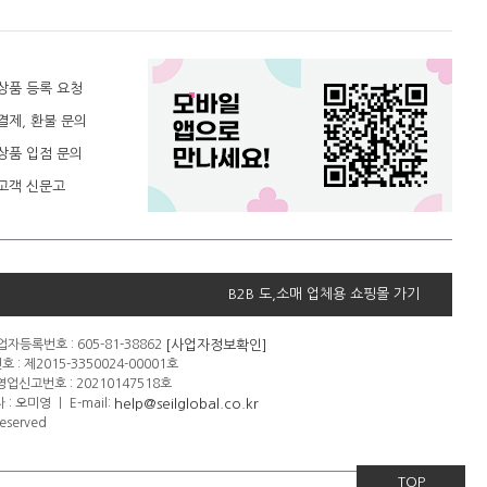
상품 등록 요청
결제, 환불 문의
상품 입점 문의
고객 신문고
B2B 도,소매 업체용 쇼핑몰 가기
[사업자정보확인]
자등록번호 : 605-81-38862
: 제2015-3350024-00001호
신고번호 : 20210147518호
help@seilglobal.co.kr
 : 오미영
ㅣ
E-mail:
eserved
TOP