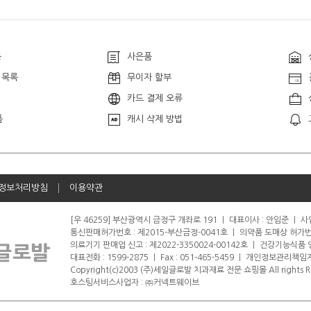
품
사은품
 목록
무이자 할부
카드 결제 오류
품
캐시 삭제 방법
정보처리방침
이용약관
[우 46259] 부산광역시 금정구 개좌로 191
ㅣ
대표이사 : 안임준
ㅣ
사업
통신판매허가번호 : 제2015-부산금정-0041호
ㅣ
의약품 도매상 허가번호 
의료기기 판매업 신고 : 제2022-3350024-00142호
ㅣ
건강기능식품 영업
대표전화 : 1599-2875
ㅣ
Fax : 051-465-5459
ㅣ
개인정보관리책임자
Copyright(c)2003 (주)세일글로발 치과재료 전문 쇼핑몰 All rights R
호스팅서비스사업자 : ㈜커넥트웨이브