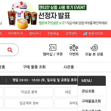
크
마이페이지
장바구니
주문배송
고객센터
영문사이트
멤버십 / 쿠폰
이벤트
오늘 본 상품
상품
구매 물품 조회
사은품
평일 09:00 - 18:00 (토, 일요일 및 공휴일 휴무)
MENU
관심상품
미납금 결제
세금계산서 발행신청
구매물품조회
입금계좌 정보
모바일 쇼핑몰