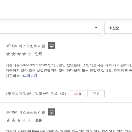
▼
최신순
UP 화이버 스프린트 리필
★★★★
★
만족
기존에는 wire&resin splint 방식으로만 했었는데 그 방식보다는 더 하기가 
익숙하지 않아 조금 낯설긴했지만 몇번 하다보면 훨씬 편할것 같네요. 환자의 
기존의 wire
...더보기
0개
댓글이 있습니다.
도움이 되셨나요?
0
0
UP 화이버 스프린트 리필
★★★
★★
보통
기존에 사용하던 fiber splint보다는 재질에 흐믈거리지 않아서 조작이 비교적 