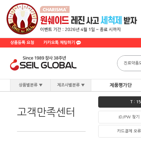
상품등록 요청
카카오톡 채팅하기
제품평가단
상품별분류
▼
제조사별분류
▼
T : 1
고객만족센터
ID/PW 찾기
카드결제 오