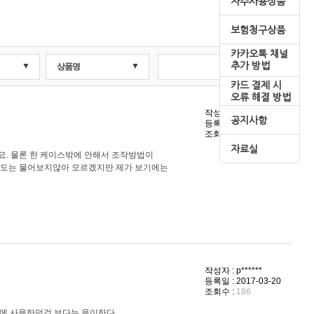
자주사용상품
보험청구상품
카카오톡 채널
▼
▼
추가 방법
상품명
검색
카드 결제 시
오류 해결 방법
작성자 : d*******
공지사항
등록일 : 2017-04-04
조회수 :
216
자료실
편하네요. 물론 한 케이스밖에 안해서 조작방법이
만족도는 물어보지않아 모르겠지만 제가 보기에는
작성자 : p******
등록일 : 2017-03-20
조회수 :
186
기존에 사용하던것 보다는 용이하다.