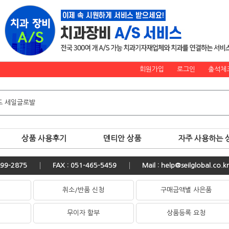
회원가입
로그인
출석체
상품 사용후기
덴티안 상품
자주 사용하는 
599-2875
FAX : 051-465-5459
Mail : help@seilglobal.co.kr
취소/반품 신청
구매금액별 사은품
류
무이자 할부
상품등록 요청