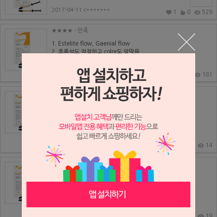
2017-04-11 c*******
1
0
529
★★★★
- 만족
1. Estelite flow, Gaenial flow
2. 흐름성도 적절하고 color도 알맞음
3. 흐름성이 좋다보니 기포의 발생 ...
2017-04-11 n******
0
0
181
★★★★
- 만족
1.estelite flow quick, B&E fiow등
2. color가 자연스러움, 흐름성도 좋음, 가격 만족도 높
음.
3.흐름성은...
2017-04-06 k*******
0
0
14
★★★★
- 만족
1). 현재 사용중인 타사 상품
Metafil, 참필 플로우
2) 타사 상품과 비교했을 때 장점
쉐이드가 우수함....
2017-04-03 g******
0
0
19