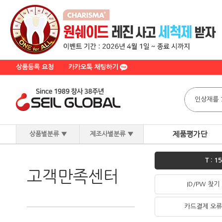
상품등록 요청
카카오톡 채팅하기
제품평가단
상품별분류
▼
제조사별분류
▼
T : 1
고객만족센터
ID/PW 찾기
카드결제 오