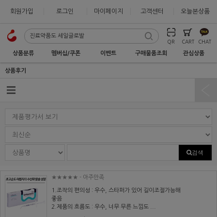
회원가입
로그인
마이페이지
고객센터
오늘본상품
QR
CART
CHAT
상품분류
멤버십/쿠폰
이벤트
구매물품조회
관심상품
상품후기
검색
★★★★★
- 아주만족
1.조작의 편의성 : 우수, 스타퍼가 있어 길이조절가능해
좋음
2.제품의 흐름도 : 우수, 너무 무른 느낌도 ...