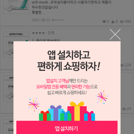
wifi-mesh .조작성이용이하고 사용하기편하고 제품이
우수한것같습니다
특별한...
2021-05-21 d*****
0
0
400
★★★★
- 만족
1. 콜라겐 멤브레인
2. 공간 유지가 편함
3. 아직 2차 수술 전
4. 재구매 의사 있음
2021-05-21 k******
0
0
229
★★★★★
- 아주만족
1. lyoplant, i-gen
2. 원하는 사이즈와 형태로 만들기 용이.
3. 4-5개월후 골형성 평가 가능
4.가격은 저...
2021-05-19 k*****
0
0
28
★★★★★
- 아주만족
1.BIO-MEM PTFE membrane)Ti-reinforced)
2.장점:가격적인 메리트가 있음.