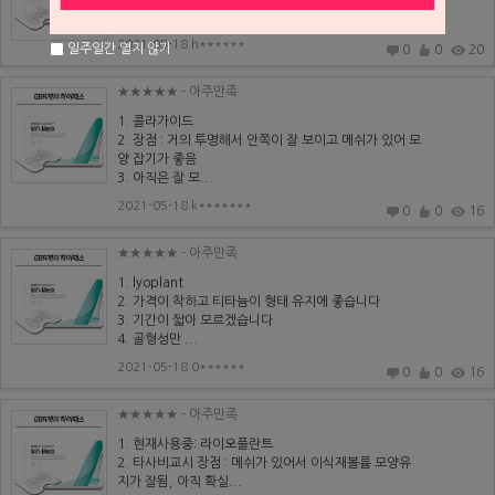
3.개선점:두께가 조금은 더 두꺼...
2021-05-18 h******
일주일간 열지 않기
0
0
20
★★★★★
- 아주만족
1. 콜라가이드
2. 장점 : 거의 투명해서 안쪽이 잘 보이고 메쉬가 있어 모
양 잡기가 좋음
3. 아직은 잘 모...
2021-05-18 k*******
0
0
16
★★★★★
- 아주만족
1. lyoplant
2. 가격이 착하고 티타늄이 형태 유지에 좋습니다
3. 기간이 짧아 모르겠습니다
4. 골형성만 ...
2021-05-18 0******
0
0
16
★★★★★
- 아주만족
1. 현재사용중: 라이오플란트
2. 타사비교시 장점 : 메쉬가 있어서 이식재볼륨 모양유
지가 잘됨, 아직 확실...