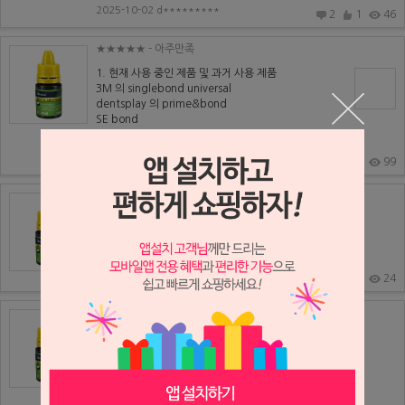
2025-10-02 d*********
2
1
46
★★★★★
- 아주만족
1. 현재 사용 중인 제품 및 과거 사용 제품
3M 의 singlebond universal
dentsplay 의 prime&bond
SE bond
...
2025-10-02 w*******
2
2
99
★★★★★
- 아주만족
현재 이것보다 낮은 단계의 글루마로 지각과민처치중입
니다.
제조사 말대로 이제품이 지각과민처치에 더 효...
2025-10-02 p**********
2
1
24
★★★★★
- 아주만족
1.기존사용제품 : singlebond universial
2. 장점: 냄새가 거의 없고, 발림성도 나쁘지 않음.
3. 단점: .
4...