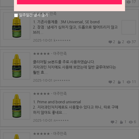
2025-10-01 d**********
2
1
17
★★★★
- 만족
일주일간 열지 않기
1. 기존사용제품 : 3M Universal, SE bond
2. 장점 : 냄새가 심하지 않고, 드롭으로 떨어뜨리지 않고
브러...
2025-10-01 k*******
2
2
37
★★★★★
- 아주만족
클리어필 se본드를 주로 사용하였습니다.
지각과민 처치에도 사용해 보았는데 일반 글루마보다는
훨씬 효...
2025-10-01 s*******
2
1
11
★★★★★
- 아주만족
1. Prime and bond universal
2. 지각과민처치제로도 사용할수 있다고 하니, 따로 구매
하지 않아도 좋네요....
2025-10-01 n******
2
1
6
★★★★★
- 아주만족