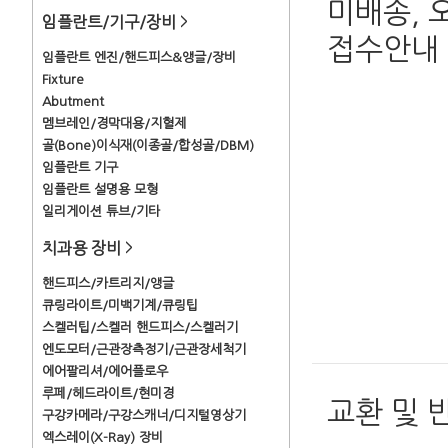
미배송, 
임플란트/기구/장비
>
접수안내
임플란트 엔진/핸드피스&앵글/장비
Fixture
Abutment
멤브레인/경막대용/지혈제
골(Bone)이식재(이종골/합성골/DBM)
임플란트 기구
임플란트 설명용 모형
일리게이션 튜브/기타
치과용 장비
>
핸드피스/카트리지/앵글
큐링라이트/미백기계/큐링팁
스켈러팁/스켈러 핸드피스/스켈러기
엔도모터/근관장측정기/근관장세척기
에어팔리셔/에어플로우
루페/헤드라이트/현미경
교환 및 
구강카메라/구강스캐너/디지털영상기
엑스레이(X-Ray) 장비