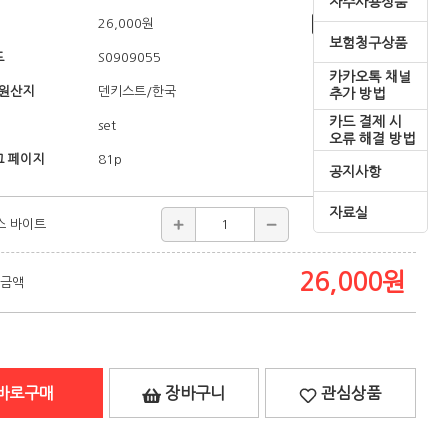
자주사용상품
26,000
원
쇼핑혜택
보험청구상품
드
S0909055
카카오톡 채널
/원산지
/한국
덴키스트
추가 방법
카드 결제 시
set
오류 해결 방법
 페이지
81p
공지사항
자료실
스 바이트
26,000
원
26,000
원
 금액
바로구매
장바구니
관심상품