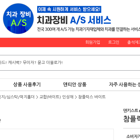
회원가입
로그인
출석체
상품 사용후기
덴티안 상품
자주 사용하는 
먹지/심스탁/먹지홀더
>
교합(바이트) 인상재
>
참플럭스 바이트
덴키스트
참플
e
소비자