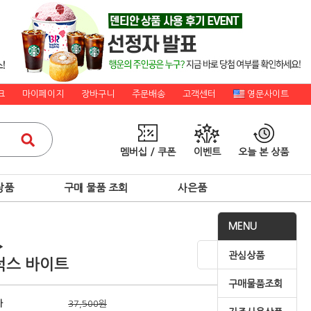
크
마이페이지
장바구니
주문배송
고객센터
영문사이트
멤버십 / 쿠폰
이벤트
오늘 본 상품
상품
구매 물품 조회
사은품
MENU
▶
관심상품
럭스 바이트
구매물품조회
가
37,500원