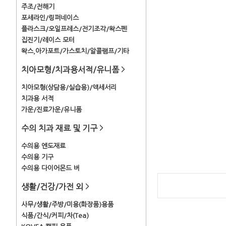
주조/전해기
포세라인/링퍼네이스
플라스크/오일프레스/전기조각/왁스펜
집진기/레이스 모터
왁스,아가포트/가스토치/알콜램프/기타
치아모형/치과용서적/유니폼
>
치아모형(상담용/실습용)/액세서리
치과용 서적
가운/진료가운/유니폼
수의 치과 재료 및 기구
>
수의용 엔도재료
수의용 기구
수의용 다이어몬드 버
생활/건강/가전 외
>
사무/생활/주방/미용(화장품)용품
식품/간식/커피/차(Tea)