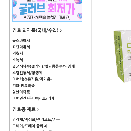
진료 의약품(국내/수입)
>
국소마취제
표면마취제
지혈제
소독제
멸균식염수(셀라인)/멸균증류수/영양제
소염진통제/항생제
미백제(전문가용/자가용)
기타 진료약품
일반의약품
미백관련/옴니백시트/기계
진료용 재료
>
인상재/믹싱팁/진지코드/기구
트레이/트레이 클리너