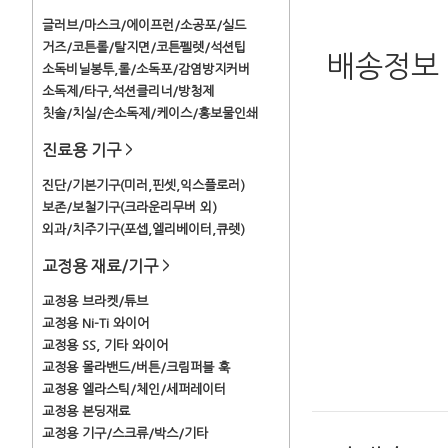
글러브/마스크/에이프런/소공포/실드
거즈/코튼롤/탈지면/코튼펠렛/석션팁
배송정보
소독비닐봉투,롤/소독포/감염방지커버
소독제/타구,석션클리너/방청제
칫솔/치실/손소독제/케이스/홍보물인쇄
진료용 기구
>
진단/기본기구(미러,핀셋,익스플로러)
보존/보철기구(크라운리무버 외)
외과/치주기구(포셉,엘리베이터,큐렛)
교정용 재료/기구
>
교정용 브라켓/튜브
교정용 Ni-Ti 와이어
교정용 SS, 기타 와이어
교정용 몰라밴드/버튼/크림퍼블 훅
교정용 엘라스틱/체인/세퍼레이터
교정용 본딩재료
교정용 기구/스크류/박스/기타