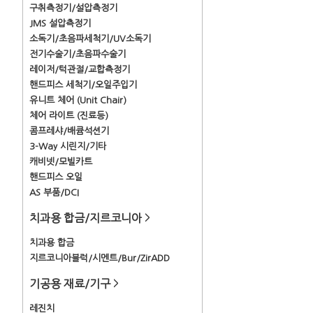
구취측정기/설압측정기
JMS 설압측정기
소독기/초음파세척기/UV소독기
전기수술기/초음파수술기
레이저/턱관절/교합측정기
핸드피스 세척기/오일주입기
유니트 체어 (Unit Chair)
체어 라이트 (진료등)
콤프레샤/배큠석션기
3-Way 시린지/기타
캐비넷/모빌카트
핸드피스 오일
AS 부품/DCI
치과용 합금/지르코니아
>
치과용 합금
지르코니아블럭/시멘트/Bur/ZirADD
기공용 재료/기구
>
레진치