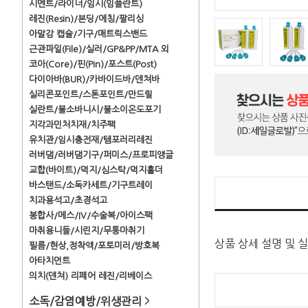
시멘트/라이너/임시(임플란트)
레진(Resin)/본딩/에칭/팔리싱
아말감 캡슐/기구/매트릭스밴드
근관파일(File)/실러/GP&PP/MTA 외
코아(Core)/핀(Pin)/포스트(Post)
다이아바(BUR)/카바이드바/덴쳐바
실리콘포인트/스톤포인트/만드릴
실란트/불소바니시/불소이온도포기
지각과민처치재/치주팩
유치관/임시충전재/템포러리레진
러버댐/러버댐기구/퍼미스/프로피앵글
교합(바이트)/먹지/심스탁/먹지홀더
바스탠드/소독카세트/기구트레이
치과용석고/초경석고
봉합사/메스/IV/수술복/아이스팩
마취용니들/시린지/무통마취기
상품 상세 설명 및 
필름/현상,정착액/포토미러/방호복
아타치먼트
의치(덴쳐) 리페어 레진/리베이스
소독/감염예방/위생관리
>