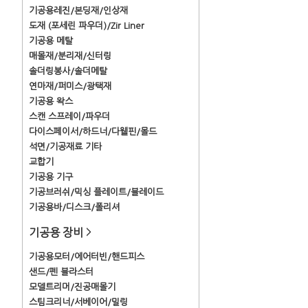
기공용레진/본딩재/인상재
도재 (포세린 파우더)/Zir Liner
기공용 메탈
매몰재/분리재/신터링
솔더링봉사/솔더메탈
연마재/퍼미스/광택재
기공용 왁스
스캔 스프레이/파우더
다이스페이서/하드너/다웰핀/몰드
석면/기공재료 기타
교합기
기공용 기구
기공브러쉬/믹싱 플레이트/블레이드
기공용바/디스크/폴리셔
기공용 장비
>
기공용모터/에어터빈/핸드피스
샌드/펜 블라스터
모델트리머/진공매몰기
스팀크리너/서베이어/밀링