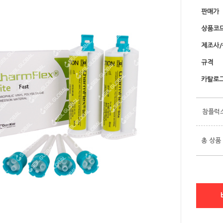
판매가
상품코
제조사
규격
카탈로그
참플럭
총 상품