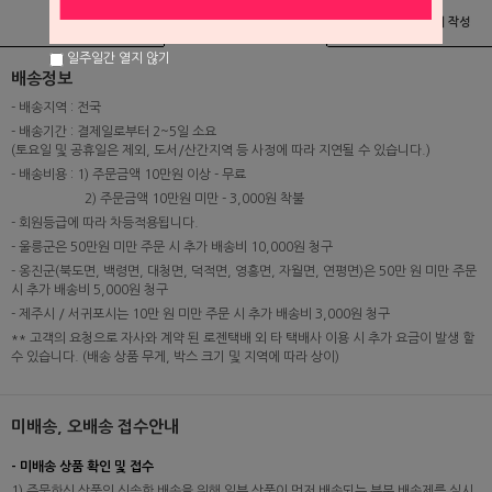
상품정보
배송 및 교환/반품안내
상품후기 및 평가서 작성
일주일간 열지 않기
배송정보
- 배송지역 : 전국
- 배송기간 : 결제일로부터 2~5일 소요
(토요일 및 공휴일은 제외, 도서/산간지역 등 사정에 따라 지연될 수 있습니다.)
- 배송비용 : 1) 주문금액 10만원 이상 - 무료
2) 주문금액 10만원 미만 - 3,000원 착불
- 회원등급에 따라 차등적용됩니다.
- 울릉군은 50만원 미만 주문 시 추가 배송비 10,000원 청구
- 옹진군(북도면, 백령면, 대청면, 덕적면, 영흥면, 자월면, 연평면)은 50만 원 미만 주문
시 추가 배송비 5,000원 청구
- 제주시 / 서귀포시는 10만 원 미만 주문 시 추가 배송비 3,000원 청구
** 고객의 요청으로 자사와 계약 된 로젠택배 외 타 택배사 이용 시 추가 요금이 발생 할
수 있습니다. (배송 상품 무게, 박스 크기 및 지역에 따라 상이)
미배송, 오배송 접수안내
- 미배송 상품 확인 및 접수
1) 주문하신 상품의 신속한 배송을 위해 일부 상품이 먼저 배송되는 부분 배송제를 실시