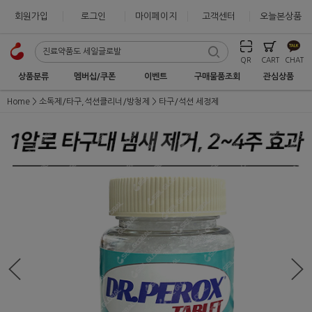
회원가입
로그인
마이페이지
고객센터
오늘본상품
QR
CART
CHAT
상품분류
멤버십/쿠폰
이벤트
구매물품조회
관심상품
Home
소독제/타구,석션클리너/방청제
타구/석션 세정제