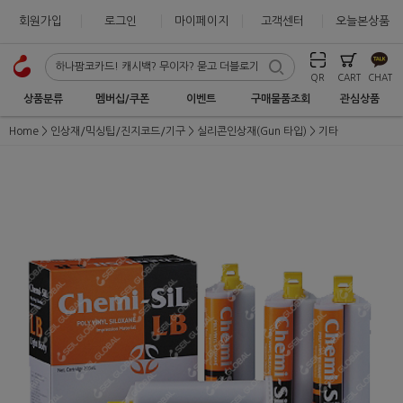
회원가입
로그인
마이페이지
고객센터
오늘본상품
QR
CART
CHAT
상품분류
멤버십/쿠폰
이벤트
구매물품조회
관심상품
Home
인상재/믹싱팁/진지코드/기구
실리콘인상재(Gun 타입)
기타