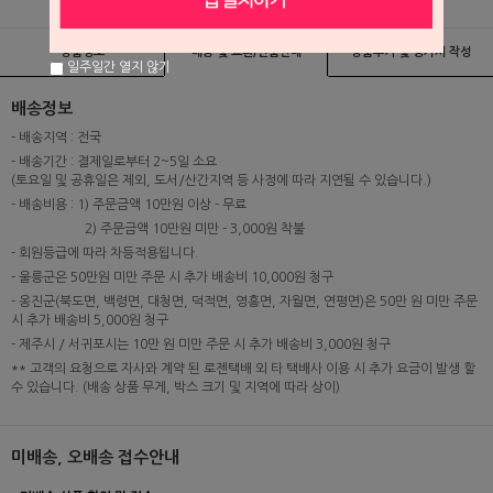
상품정보
배송 및 교환/반품안내
상품후기 및 평가서 작성
일주일간 열지 않기
배송정보
- 배송지역 : 전국
- 배송기간 : 결제일로부터 2~5일 소요
(토요일 및 공휴일은 제외, 도서/산간지역 등 사정에 따라 지연될 수 있습니다.)
- 배송비용 : 1) 주문금액 10만원 이상 - 무료
2) 주문금액 10만원 미만 - 3,000원 착불
- 회원등급에 따라 차등적용됩니다.
- 울릉군은 50만원 미만 주문 시 추가 배송비 10,000원 청구
- 옹진군(북도면, 백령면, 대청면, 덕적면, 영흥면, 자월면, 연평면)은 50만 원 미만 주문
시 추가 배송비 5,000원 청구
- 제주시 / 서귀포시는 10만 원 미만 주문 시 추가 배송비 3,000원 청구
** 고객의 요청으로 자사와 계약 된 로젠택배 외 타 택배사 이용 시 추가 요금이 발생 할
수 있습니다. (배송 상품 무게, 박스 크기 및 지역에 따라 상이)
미배송, 오배송 접수안내