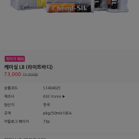
케미실 LB (라이트바디)
73,000
73,000원
상품코드
S1404025
제조사
B&E Korea ▶
원산지
한국
규격
pkg/50mlx10EA
카탈로그 페이지
73p