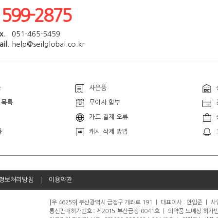
1599-2875
x.
051-465-5459
il.
help@seilglobal.co.kr
품
사은품
 목록
무이자 할부
카드 결제 오류
품
캐시 삭제 방법
정보처리방침
이용약관
[우 46259] 부산광역시 금정구 개좌로 191
ㅣ
대표이사 : 안임준
ㅣ
사업
통신판매허가번호 : 제2015-부산금정-0041호
ㅣ
의약품 도매상 허가번호 