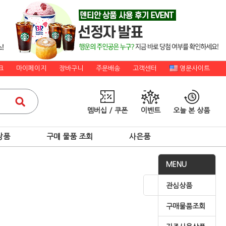
크
마이페이지
장바구니
주문배송
고객센터
영문사이트
멤버십 / 쿠폰
이벤트
오늘 본 상품
상품
구매 물품 조회
사은품
MENU
관심상품
구매물품조회