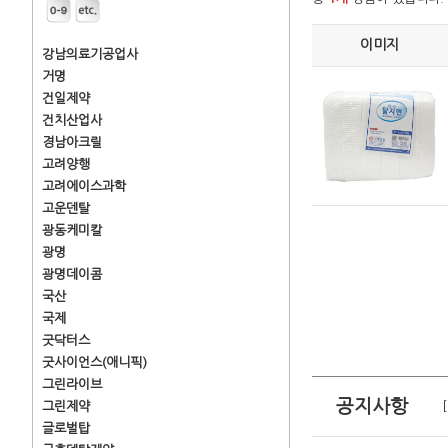
이미지
강남의료기공업사
거명
건일제약
건치산업사
경남아크릴
고려양행
고려에이스과학
고운덴탈
광동케미칼
광명
광명데이콤
국산
국제
굿닥터스
굿사이언스(애니픽)
그린라이브
공지사항
그린제약
글로벌탑